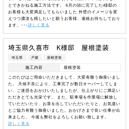
とできかねる施工方法です。 6月の頭に完了したi様邸の
お客様も大変満足してもらいました 外壁のイメージを変
えつつ濃淡も残したいと願うお客様、連絡お待ちしており
ます。･･･
詳しく見る
埼玉県久喜市 K様邸 屋根塗装
埼玉県
戸建
屋根塗装
施工内容
屋根塗装
このたびはご⽤命いただきまして、⼤変有難う御座いまし
た。 天候不良により、⼯事完了が数⽇オーバーしてしま
い、ご迷惑をおかけいたしましたが、仕上がりにご満⾜い
ただきとても光栄です。 また、駐⾞場を作業場に解放し
ていただいたり、お茶を出していただいたりと、お気遣い
とご協⼒有難う御座いました。おかげさまで良い仕事が出
来ました。 今後も弊社をよろしくお願い致します。
詳しく見る