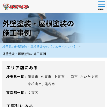
tog
nav
MENU
Skip
to
外壁塗装・屋根塗装の
main
content
施工事例
>
埼玉県の外壁塗装・屋根塗装なら【ノムラペイント】
外壁塗装・屋根塗装の施工事例
エリア別にみる
埼玉県
所沢市
久喜市
上尾市
川口市
さいたま市
東松山市
熊谷市
東京都
文京区
工事別にみる