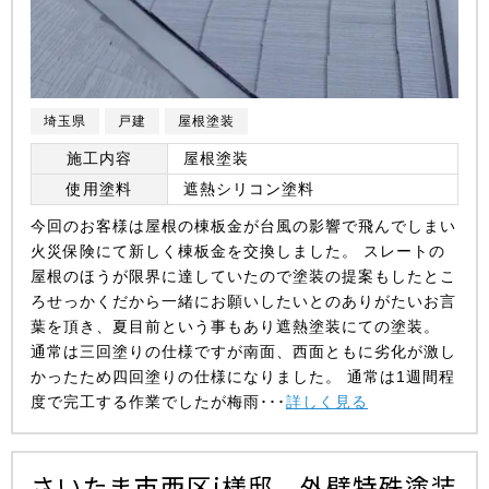
埼玉県
戸建
屋根塗装
施工内容
屋根塗装
使用塗料
遮熱シリコン塗料
今回のお客様は屋根の棟板金が台風の影響で飛んでしまい
火災保険にて新しく棟板金を交換しました。 スレートの
屋根のほうが限界に達していたので塗装の提案もしたとこ
ろせっかくだから一緒にお願いしたいとのありがたいお言
葉を頂き、夏目前という事もあり遮熱塗装にての塗装。
通常は三回塗りの仕様ですが南面、西面ともに劣化が激し
かったため四回塗りの仕様になりました。 通常は1週間程
度で完工する作業でしたが梅雨･･･
詳しく見る
さいたま市西区i様邸 外壁特殊塗装