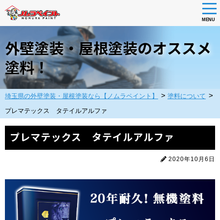
tog
nav
MENU
Skip
to
外壁塗装・屋根塗装のオススメ
main
content
塗料！
>
>
埼玉県の外壁塗装・屋根塗装なら【ノムラペイント】
塗料について
プレマテックス タテイルアルファ
プレマテックス タテイルアルファ
2020年10月6日