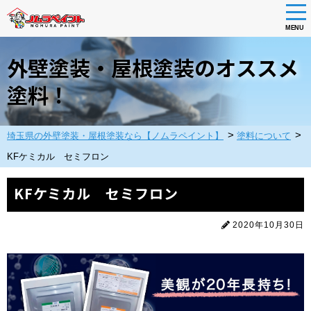
tog
nav
MENU
Skip
to
外壁塗装・屋根塗装のオススメ
main
content
塗料！
>
>
埼玉県の外壁塗装・屋根塗装なら【ノムラペイント】
塗料について
KFケミカル セミフロン
KFケミカル セミフロン
2020年10月30日