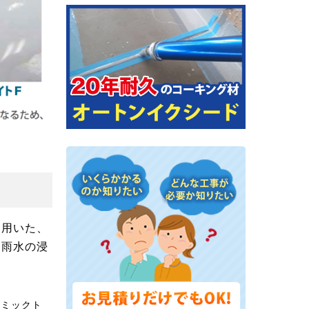
を用いた、
、雨水の浸
ラミックト