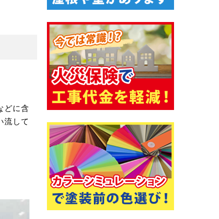
などに含
い流して