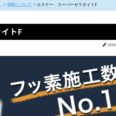
】
>
塗料について
>
エスケー スーパーセラタイトF
イトF
202