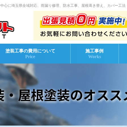
を中心に埼玉県全域対応、雨漏り修理、防水工事、屋根葺き替え、カバー工法
塗装工事の費用について
施工事例
Price
Works
装・屋根塗装のオスス