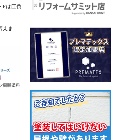
トFは圧倒
言えま