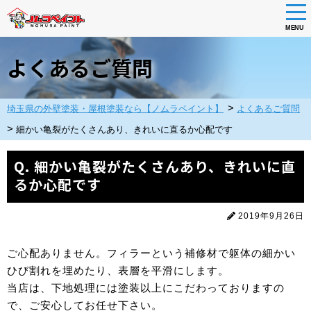
tog
nav
MENU
Skip
to
よくあるご質問
main
content
>
埼玉県の外壁塗装・屋根塗装なら【ノムラペイント】
よくあるご質問
>
細かい⻲裂がたくさんあり、きれいに直るか心配です
Q. 細かい⻲裂がたくさんあり、きれいに直
るか心配です
2019年9月26日
ご心配ありません。フィラーという補修材で躯体の細かい
ひび割れを埋めたり、表層を平滑にします。
当店は、下地処理には塗装以上にこだわっておりますの
で、ご安心してお任せ下さい。