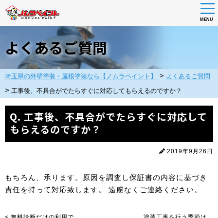
tog
nav
MENU
Skip
to
よくあるご質問
main
content
>
埼玉県の外壁塗装・屋根塗装なら【ノムラペイント】
よくあるご質問
>
工事後、不具合がでたらすぐに対応してもらえるのですか？
Q. 工事後、不具合がでたらすぐに対応して
もらえるのですか？
2019年9月26日
もちろん、承ります。原因を調査し保証書の内容に基づき
責任を持って対応致します。 遠慮なくご連絡ください。
< 無料診断だけの利用で
塗装工事を行う季節は