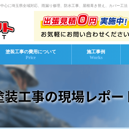
を中心に埼玉県全域対応、雨漏り修理、防水工事、屋根葺き替え、カバー工法
塗装工事の費用について
施工事例
Price
Works
塗装工事の現場レポー