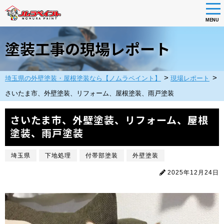
tog
nav
MENU
Skip
to
塗装工事の現場レポート
main
content
>
>
埼玉県の外壁塗装・屋根塗装なら【ノムラペイント】
現場レポート
さいたま市、外壁塗装、リフォーム、屋根塗装、雨戸塗装
さいたま市、外壁塗装、リフォーム、屋根
塗装、雨戸塗装
埼玉県
下地処理
付帯部塗装
外壁塗装
2025年12月24日