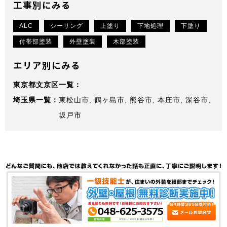
工事別にみる
ALC
シーリング
上塗り
下地処理
下塗り
付帯部塗装
外壁塗装
木部塗装
エリア別にみる
東京都文京区
埼玉県
東松山市
鶴ヶ島市
熊谷市
本庄市
深谷市
坂戸市