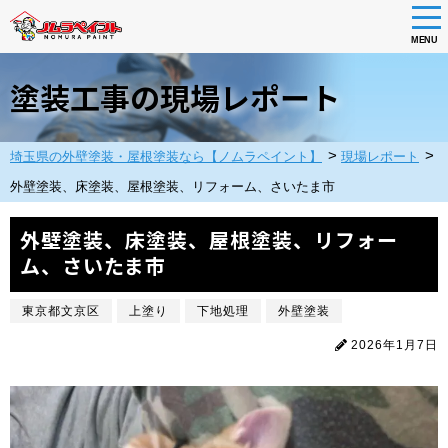
tog
nav
MENU
Skip
to
塗装工事の現場レポート
main
content
>
>
埼玉県の外壁塗装・屋根塗装なら【ノムラペイント】
現場レポート
外壁塗装、床塗装、屋根塗装、リフォーム、さいたま市
外壁塗装、床塗装、屋根塗装、リフォー
ム、さいたま市
東京都文京区
上塗り
下地処理
外壁塗装
2026年1月7日