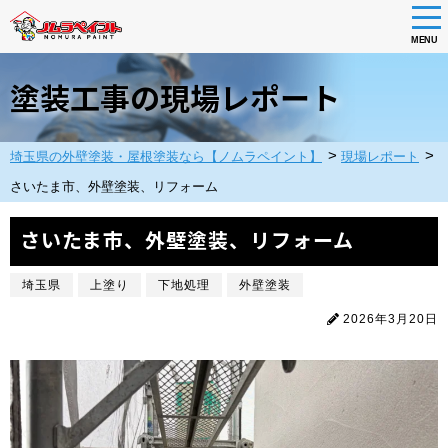
tog
nav
MENU
Skip
to
塗装工事の現場レポート
main
content
>
>
埼玉県の外壁塗装・屋根塗装なら【ノムラペイント】
現場レポート
さいたま市、外壁塗装、リフォーム
さいたま市、外壁塗装、リフォーム
埼玉県
上塗り
下地処理
外壁塗装
2026年3月20日