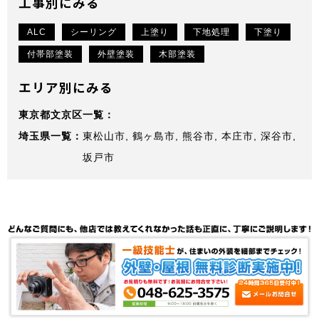
工事別にみる
ALC
シーリング
上塗り
下地処理
下塗り
付帯部塗装
外壁塗装
木部塗装
エリア別にみる
東京都文京区
埼玉県
東松山市
鶴ヶ島市
熊谷市
本庄市
深谷市
坂戸市