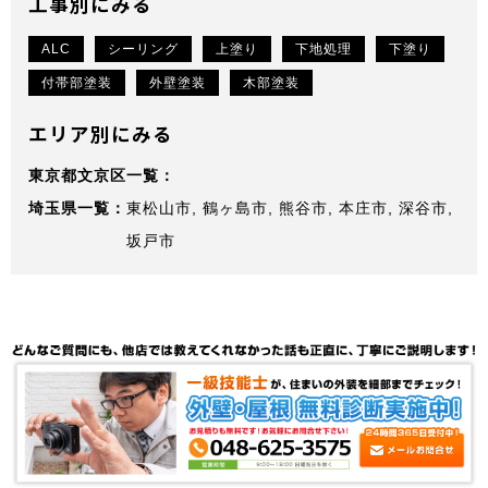
工事別にみる
ALC
シーリング
上塗り
下地処理
下塗り
付帯部塗装
外壁塗装
木部塗装
エリア別にみる
東京都文京区
埼玉県
東松山市
鶴ヶ島市
熊谷市
本庄市
深谷市
坂戸市