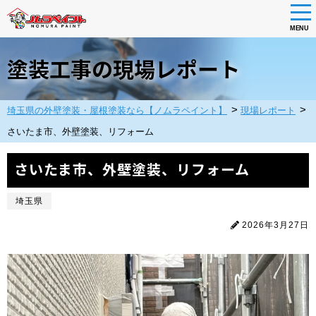
tog
nav
MENU
Skip
to
塗装工事の現場レポート
main
content
>
>
埼玉県の外壁塗装・屋根塗装なら【ノムラペイント】
現場レポート
さいたま市、外壁塗装、リフォーム
さいたま市、外壁塗装、リフォーム
埼玉県
2026年3月27日