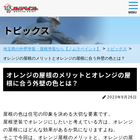
tog
nav
MENU
Skip
to
トピックス
main
content
>
>
埼玉県の外壁塗装・屋根塗装なら【ノムラペイント】
トピックス
オレンジの屋根のメリットとオレンジの屋根に合う外壁の色とは？
オレンジの屋根のメリットとオレンジの屋
根に合う外壁の色とは？
2023年9月26日
屋根の色は住宅の印象を決める大切な要素です。
屋根塗装でオレンジにしたいと考えている方は、オレンジ
の屋根にはどんな効果があるか気になりますよね。
そこで今回は、オレンジ屋根のメリットと、オレンジの屋