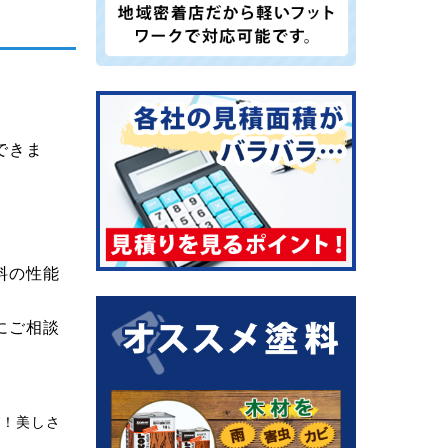
できま
料の性能
にご相談
び！美しさ