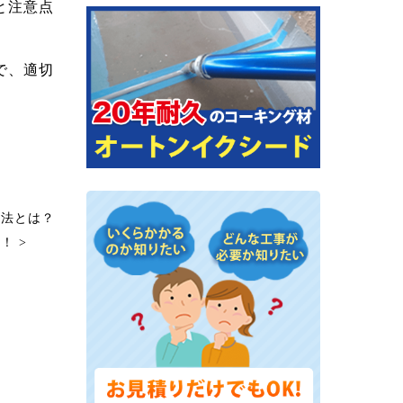
と注意点
で、適切
方法とは？
！ >