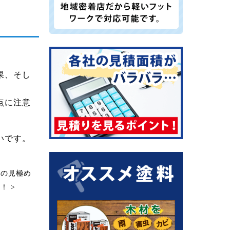
果、そし
点に注意
いです。
者の見極め
！ >