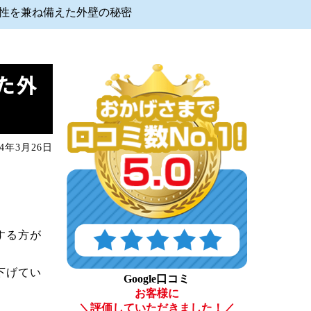
性を兼ね備えた外壁の秘密
た外
24年3月26日
する方が
下げてい
Google口コミ
お客様に
＼評価していただきました！／