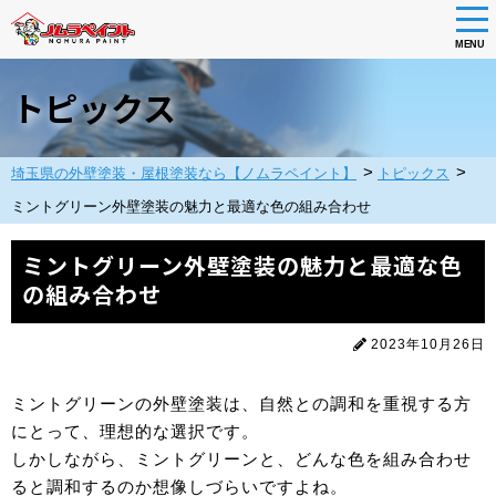
tog
nav
MENU
Skip
to
トピックス
main
content
>
>
埼玉県の外壁塗装・屋根塗装なら【ノムラペイント】
トピックス
ミントグリーン外壁塗装の魅力と最適な色の組み合わせ
ミントグリーン外壁塗装の魅力と最適な色
の組み合わせ
2023年10月26日
ミントグリーンの外壁塗装は、自然との調和を重視する方
にとって、理想的な選択です。
しかしながら、ミントグリーンと、どんな色を組み合わせ
ると調和するのか想像しづらいですよね。